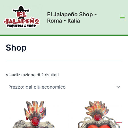
Vai
al
El Jalapeño Shop -
contenuto
Roma - Italia
Ma
Me
Shop
Prezzo:
Visualizzazione di 2 risultati
dal
più
economico