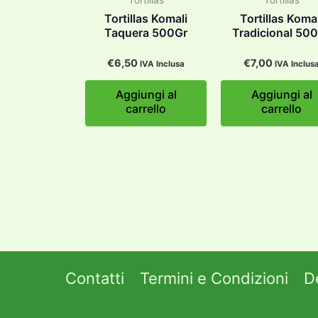
Tortillas Komali
Tortillas Komal
Taquera 500Gr
Tradicional 50
€
6,50
€
7,00
IVA Inclusa
IVA Inclus
Aggiungi al
Aggiungi al
carrello
carrello
Contatti
Termini e Condizioni
D