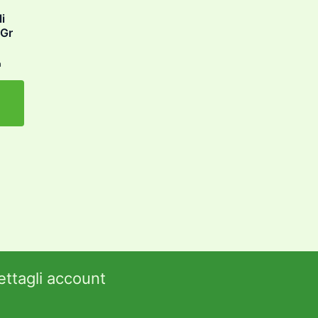
i
0Gr
a
ettagli account