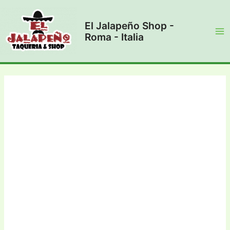
Vai
al
El Jalapeño Shop -
contenuto
Roma - Italia
Ma
Me