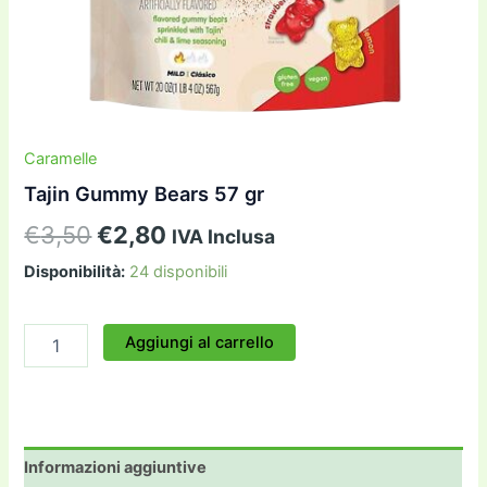
Caramelle
Tajin Gummy Bears 57 gr
Il
Il
€
3,50
€
2,80
IVA Inclusa
prezzo
prezzo
Disponibilità:
24 disponibili
originale
attuale
Tajin
Aggiungi al carrello
era:
è:
Gummy
Bears
€3,50.
€2,80.
57
gr
quantità
Informazioni aggiuntive