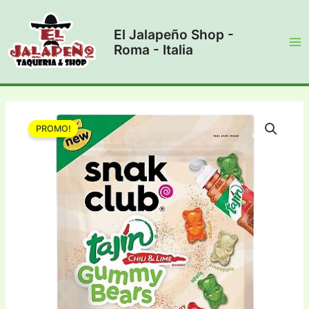
Vai
al
El Jalapeño Shop -
contenuto
Roma - Italia
Ma
Me
PROMO!