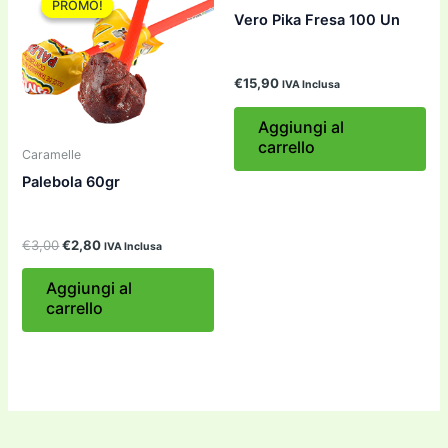
PROMO!
PROMO!
Vero Pika Fresa 100 Un
€
15,90
IVA Inclusa
Aggiungi al
carrello
Caramelle
Palebola 60gr
Il
Il
€
3,00
€
2,80
IVA Inclusa
prezzo
prezzo
originale
attuale
Aggiungi al
era:
è:
carrello
€3,00.
€2,80.