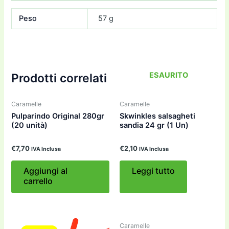
Peso
57 g
ESAURITO
Prodotti correlati
Caramelle
Caramelle
Pulparindo Original 280gr
Skwinkles salsagheti
(20 unità)
sandia 24 gr (1 Un)
€
7,70
€
2,10
IVA Inclusa
IVA Inclusa
Aggiungi al
Leggi tutto
carrello
Caramelle