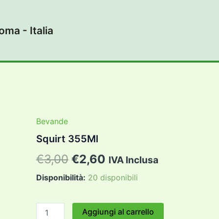
ma - Italia
Bevande
Squirt 355Ml
Il
Il
€
3,00
€
2,60
IVA Inclusa
prezzo
prezzo
Disponibilità:
20 disponibili
originale
attuale
Squirt
Aggiungi al carrello
era:
è:
355Ml