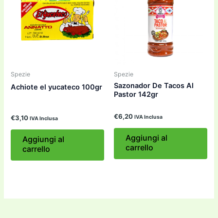
Spezie
Spezie
Sazonador De Tacos Al
Achiote el yucateco 100gr
Pastor 142gr
€
6,20
€
3,10
IVA Inclusa
IVA Inclusa
Aggiungi al
Aggiungi al
carrello
carrello