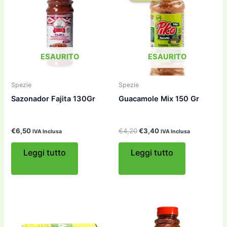
ESAURITO
ESAURITO
Spezie
Spezie
Sazonador Fajita 130Gr
Guacamole Mix 150 Gr
Il
Il
€
6,50
€
4,20
€
3,40
IVA Inclusa
IVA Inclusa
prezzo
prezzo
originale
attuale
Leggi tutto
Leggi tutto
era:
è:
€4,20.
€3,40.