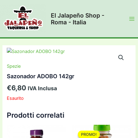
Vai
al
El Jalapeño Shop -
contenuto
Roma - Italia
Ma
Me
Spezie
Sazonador ADOBO 142gr
€
6,80
IVA Inclusa
Esaurito
Prodotti correlati
PROMO!
PROMO!