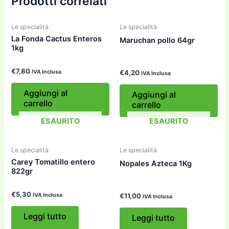
Prodotti correlati
Le specialità
Le specialità
La Fonda Cactus Enteros
Maruchan pollo 64gr
1kg
€
7,80
IVA Inclusa
€
4,20
IVA Inclusa
Aggiungi al
Aggiungi al
carrello
carrello
ESAURITO
ESAURITO
Le specialità
Le specialità
Carey Tomatillo entero
Nopales Azteca 1Kg
822gr
€
5,30
IVA Inclusa
€
11,00
IVA Inclusa
Leggi tutto
Leggi tutto