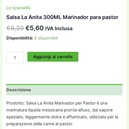
Le specialità
Salsa La Anita 300ML Marinador para pastor
Il
Il
€
6,20
€
5,60
IVA Inclusa
prezzo
prezzo
Disponibilità:
6 disponibili
originale
attuale
Salsa
Aggiungi al carrello
era:
è:
La
Anita
€6,20.
€5,60.
300ML
Marinador
para
pastor
Descrizione
quantità
Prodotto: Salsa La Anita Marinador per Pastor è una
marinatura liquida messicana pronta all’uso, dal sapore
speziato, leggermente dolce e affumicato, utilizzata per la
preparazione della carne al pastor.