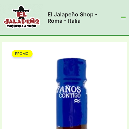
Vai
al
El Jalapeño Shop -
contenuto
Roma - Italia
Ma
Me
PROMO!