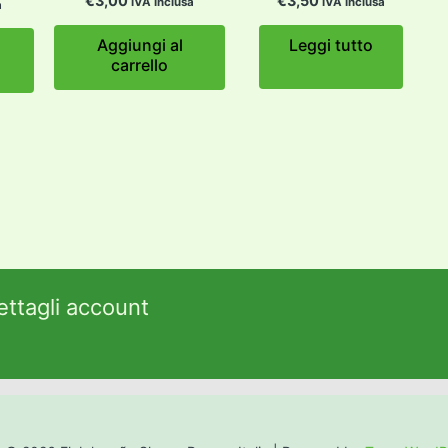
€
3,00
€
3,50
IVA Inclusa
IVA Inclusa
a
Aggiungi al
Leggi tutto
carrello
ettagli account