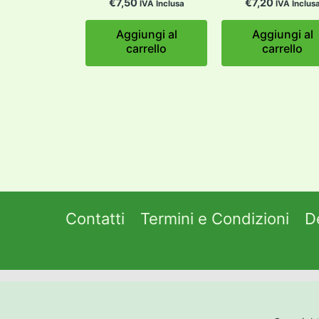
€
7,50
€
7,20
IVA Inclusa
IVA Inclus
Aggiungi al
Aggiungi al
carrello
carrello
Contatti
Termini e Condizioni
D