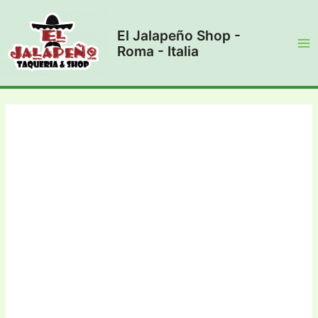
Vai
al
El Jalapeño Shop -
contenuto
Roma - Italia
Ma
Me