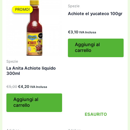
Spezie
PROMO!
PROMO!
Achiote el yucateco 100gr
€
3,10
IVA Inclusa
Aggiungi al
carrello
Spezie
La Anita Achiote liquido
300ml
Il
Il
€
5,00
€
4,20
IVA Inclusa
prezzo
prezzo
originale
attuale
Aggiungi al
era:
è:
carrello
€5,00.
€4,20.
ESAURITO