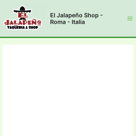
Vai
al
El Jalapeño Shop -
contenuto
Roma - Italia
Ma
Me