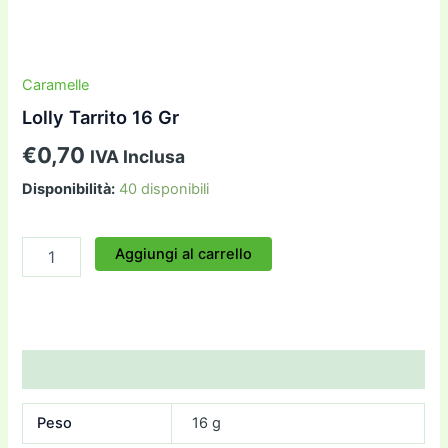
Caramelle
Lolly Tarrito 16 Gr
€
0,70
IVA Inclusa
Disponibilità:
40 disponibili
Lolly
Aggiungi al carrello
Tarrito
16
Gr
quantità
Informazioni aggiuntive
Peso
16 g