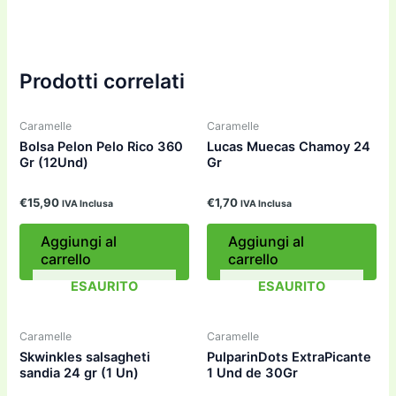
Prodotti correlati
Caramelle
Caramelle
Bolsa Pelon Pelo Rico 360
Lucas Muecas Chamoy 24
Gr (12Und)
Gr
€
15,90
€
1,70
IVA Inclusa
IVA Inclusa
Aggiungi al
Aggiungi al
carrello
carrello
ESAURITO
ESAURITO
Caramelle
Caramelle
Skwinkles salsagheti
PulparinDots ExtraPicante
sandia 24 gr (1 Un)
1 Und de 30Gr