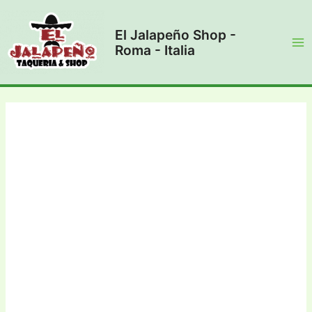
Vai
al
El Jalapeño Shop -
contenuto
Roma - Italia
Ma
Me