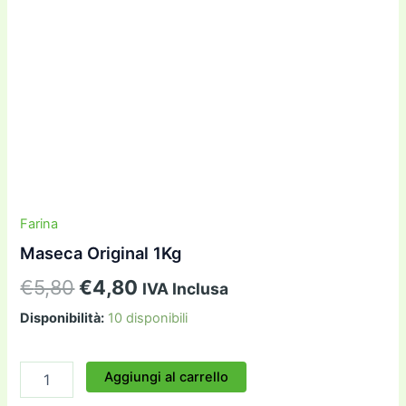
Farina
Maseca Original 1Kg
Il
Il
€
5,80
€
4,80
IVA Inclusa
prezzo
prezzo
Disponibilità:
10 disponibili
originale
attuale
Maseca
Aggiungi al carrello
era:
è:
Original
1Kg