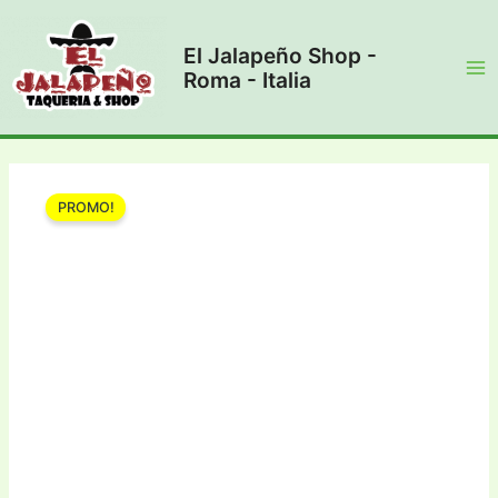
Vai
al
El Jalapeño Shop -
contenuto
Roma - Italia
Ma
Me
PROMO!