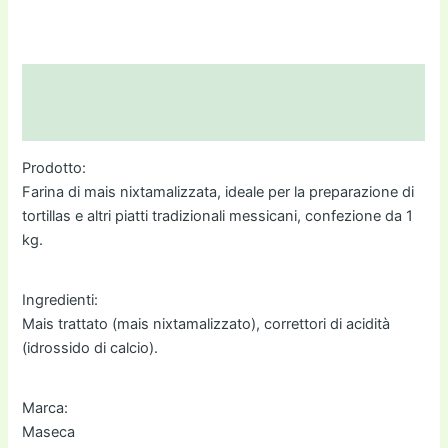
€5,80.
€4,80.
quantità
Descrizione
Informazioni aggiuntive
Prodotto:
Farina di mais nixtamalizzata, ideale per la preparazione di
tortillas e altri piatti tradizionali messicani, confezione da 1
kg.
Ingredienti:
Mais trattato (mais nixtamalizzato), correttori di acidità
(idrossido di calcio).
Marca:
Maseca