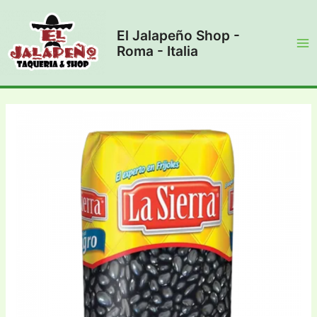
Vai
al
El Jalapeño Shop -
contenuto
Roma - Italia
Ma
Me