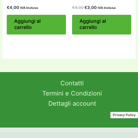
Il
Il
€
4,00
€
4,00
€
3,00
IVA Inclusa
IVA Inclusa
prezzo
prezzo
originale
attuale
Aggiungi al
Aggiungi al
era:
è:
carrello
carrello
€4,00.
€3,00.
Contatti
Termini e Condizioni
Dettagli account
Privacy Policy