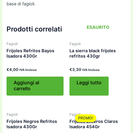
base di fagioli.
ESAURITO
Prodotti correlati
Fagioli
Fagioli
Frijoles Refritos Bayos
La sierra black frijoles
Isadora 430Gr
refritos 430gr
€
4,00
€
3,30
IVA Inclusa
IVA Inclusa
Aggiungi al
Leggi tutto
carrello
Fagioli
Fagioli
PROMO!
PROMO!
Frijoles Negros Refritos
Frijoles Enteros Claros
Isadora 430Gr
Isadora 454Gr