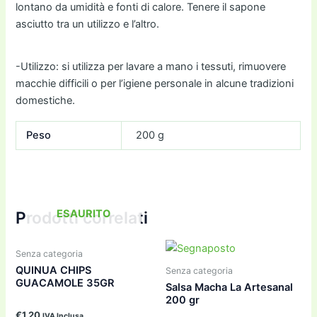
lontano da umidità e fonti di calore. Tenere il sapone
asciutto tra un utilizzo e l’altro.
-Utilizzo: si utilizza per lavare a mano i tessuti, rimuovere
macchie difficili o per l’igiene personale in alcune tradizioni
domestiche.
Peso
200 g
ESAURITO
Prodotti correlati
Senza categoria
QUINUA CHIPS
Senza categoria
GUACAMOLE 35GR
Salsa Macha La Artesanal
200 gr
€
1,20
IVA Inclusa