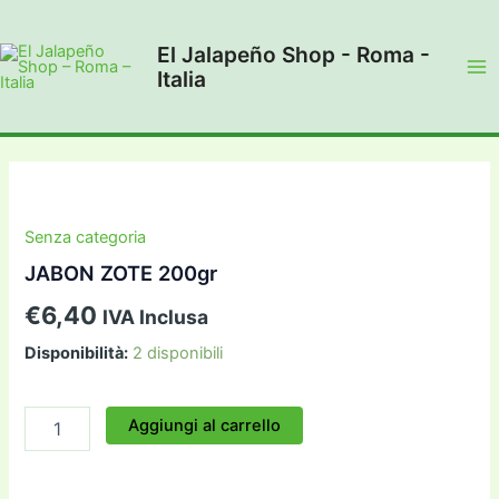
Vai
al
El Jalapeño Shop - Roma -
contenuto
Italia
Ma
Me
Senza categoria
JABON ZOTE 200gr
€
6,40
IVA Inclusa
Disponibilità:
2 disponibili
JABON
Aggiungi al carrello
ZOTE
200gr
quantità