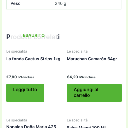
Peso
240 g
ESAURITO
Prodotti correlati
Le specialità
Le specialità
La fonda Cactus Strips 1kg
Maruchan Camarón 64gr
€
7,80
€
4,20
IVA Inclusa
IVA Inclusa
Leggi tutto
Aggiungi al
carrello
Le specialità
Le specialità
Nopales Doña Maria 425
Salsa Maggi 100 ML