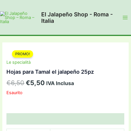
Vai
al
El Jalapeño Shop - Roma -
contenuto
Italia
Ma
Me
PROMO!
Le specialità
Hojas para Tamal el jalapeño 25pz
Il
Il
€
6,50
€
5,50
IVA Inclusa
prezzo
prezzo
Esaurito
originale
attuale
era:
è:
Informazioni aggiuntive
€6,50.
€5,50.