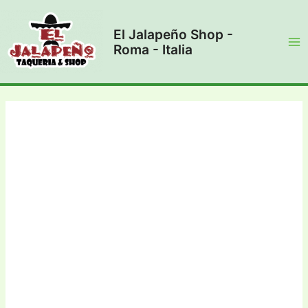
Vai
al
El Jalapeño Shop -
contenuto
Roma - Italia
Ma
Me