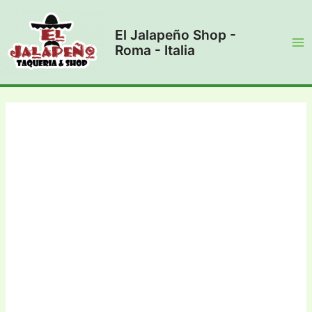
Vai
al
El Jalapeño Shop -
contenuto
Roma - Italia
Ma
Me