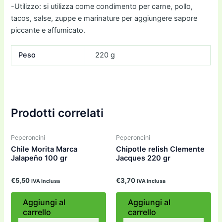
-Utilizzo: si utilizza come condimento per carne, pollo,
tacos, salse, zuppe e marinature per aggiungere sapore
piccante e affumicato.
Peso
220 g
Prodotti correlati
Peperoncini
Peperoncini
Chile Morita Marca
Chipotle relish Clemente
Jalapeño 100 gr
Jacques 220 gr
€
5,50
€
3,70
IVA Inclusa
IVA Inclusa
Aggiungi al
Aggiungi al
carrello
carrello