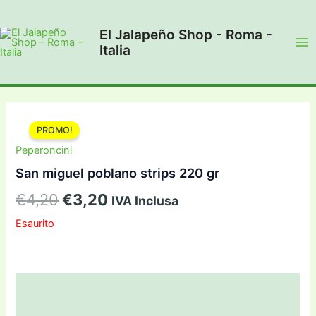
Vai
al
El Jalapeño Shop - Roma -
contenuto
Italia
Ma
Me
PROMO!
Peperoncini
San miguel poblano strips 220 gr
Il
Il
€
4,20
€
3,20
IVA Inclusa
prezzo
prezzo
Esaurito
originale
attuale
era:
è:
Descrizione
€4,20.
€3,20.
Informazioni aggiuntive