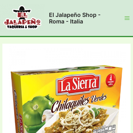
Vai
al
El Jalapeño Shop -
contenuto
Roma - Italia
Ma
Me